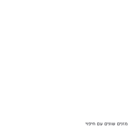
שעברה, נשתלו ערערים מזנים שונים עם חיפוי