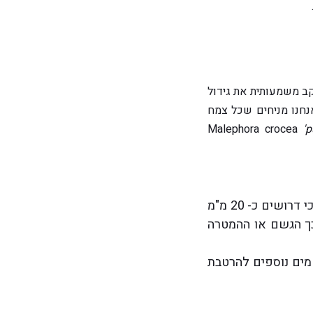
יקב משמעותית את גידול
נחנו מניחים שכל צמח
'p
בבדיקות שנערכו ב"נקודה ירוקה" בקיבוץ ניר-עוז בשנות ה-90 של המאהה -20 נמצא כי דרושים כ- 20 מ"מ
 אורגניים בעובי 20 ס"מ. ורק אחר כך הגשם או ההמטרה
מים נוספים להרטבת