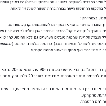
ל שאר המדדים (השקייה, דישון, עונה ומרחקי שתילה) היו כמובן שווים.
ל בחלקות המחופות הייתה גבוהה ברמה השווה לשנת גידול אחת.
גוע בצמחי הגן :
ערים שנערך ב"נקודה ירוקה" התברר שחיפוי באבן נחלים (= צבע לבן) ע
לל הגברת הקרינה שממנה סובלים הערערים גם ללא החיפוי. כמו כן א
האופינית לישראל ובמיוחד בנגב) כדוגמת מלפורה כתומה
(Malephora crocea
upureo-
 אנ- אורגני בהיר ואף מטוף שכאמור מחמם הקרקע.
גשם או המטרה על-מנת להרטיב חיפוי משבבים
 ארוכה בין הגשמים או ההמטרה בה החיפוי מתייבש, דרושים 
 נגרעת מהקרקע
ה "מס הרטבה".