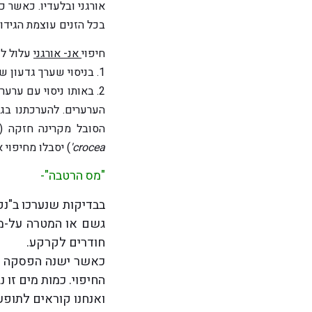
אורגני ובלעדיו. כאשר כ
בכל הזנים עוצמת הגידו
חיפוי
אנ- אורגני
עלול לפ
1. בניסוי שערך גדעון שוץ התברר שחיפוי בחצץ או בטוף גם להתחממות הקרקע מתחתם.
2. באותו ניסוי עם ער
הערערים. להערכתנו בג
הסובל מקרינה חזקה (
crocea'
) יסבלו מחיפוי
"מס הרטבה"-
חודרים לקרקע.
כאשר ישנה הפסקה די
החיפוי. כמות מים זו
ואנחנו קוראים לתופע