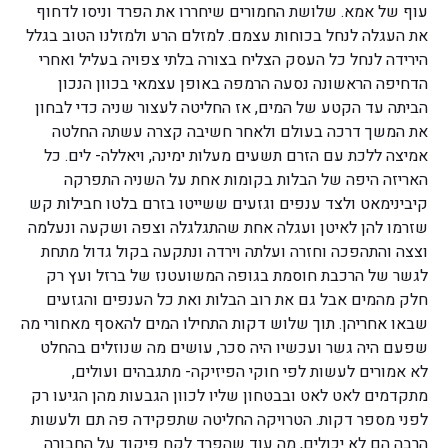
עוף של אמא. שלושת החמורים שיחררו את הפרד וניסו לדחוף
את העגלה לנחל בכוחות עצמם. למזלם הרע ולמזלנו הטוב בגלל
הירידה לנחל כל העסק הצליח בצורה בלתי צפויה בעליל ואחרי
הדחיפה הראשונה נסעה הרמפה באופן עצמאי בכוון הנכון
הביתה עד הקטע של המים, אז החליטה לעצור שניה כדי לבחון
את המשך דרכה בעולם ולאחר חשיבה קצרה עשתה החלטה
אמיצה ללכת עם הזרם תשעים מעלות ימינה, ויאללה- לים. כל
האריזה היפה של הבלות בקומות אחת על השניה התפרקה
קיבינימאט ולצד ענפים וגזעים ששייטו בזרם בלטו חבילות קש
שזרמו להן לאיטן ועגלה אחת שהתגלגלה וצפה ושקעה ונעלמה
וצצה והתהפכה וחזרה ועלתה וירדה ונתקעה בקול גדול מתחת
לגשר של הרכבת חוסמת בגופה המשועטנז של ברזל ועץ רק
חלק מהמים אבל גם את רוב הבלות ואת כל הענפים והגזעים
שבאו אחריהן. תוך שלוש דקות התחילו המים להאסף מאחורי מה
שפעם היה גשר ועכשיו היה סכר, עושים מה שנוזלים בהחלט
לא אמורים לעשות לפי חוקי הפיזיקה- מתגבהים ועולים,
מתקדמים לאט לאט ובבטחון שליו לכוון הגבעות מהן הגיעו רק
לפני מספר דקות. הטרויקה החליטה שתפקידה פה תם ולעשות
הרבה הם לא יכולים, מה עוד שהפרד לקח פיקוד על החבורה