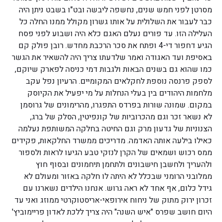
מסרטן לפני חמש שנים, נחשפה ליבשה ובט"ו בשבט ניתן היה
כבר לעבור את השלולית על אותו גשרון מקולל ממנו החלה כל
העלילה הזו. עד פורים נעלם האגם כלא היה ושבוע לפני פסח
הגיע דחפור די-4 ופתח את סכר הרכבת מחדש. רובן פולק קם
באסיפת ועד האגודה ואמר שלדעתו צריך היה להשאיר את הגשר
כמו שהוא גם בשנים הבאות ולגבות דמי כניסה לפארק שיוקם,
לספק פרנסה נוספת לחקלאים המקומיים. הרעיון נפל עקב
מלחמות היהודים בין בעלי הנחלות על מי יפעיל את הקיוסק
במקום. שמונה שורות בפרדס התפגרו, מהרימונים של גרוסמן
לא נשאר זכר וגם מהכרוביות של קונפיטין, הסלק של ברג,
הצנוניות של גדעון מרק וגם החיטה בחלקה המשותפת נעלמה
כאילו בילעה אותה האדמה. מדריכים ממשרד החלקאות, פקידים
ממס רכוש ושמאים של הקרן לנזקי טבע הגיעו לראות ולספור
ולהעריך ולחשבן חישבונים ולתחמן תיחמונים ובסוף חוץ
ממלובני הרומני שבכלל לא היתה לו חלקה באזור ומעולם לא
גידל כלום, אף אחד לא ראה גרוש. אנחנו הילדים נשארנו עם
זכרון ירוק מתוק של ניחוח אירופאי-אריסטוקרטי ממוזג ואני עד
היום חושב שפרס "איש השנה" היה צריך ללכת לאדון פריימוביץ'