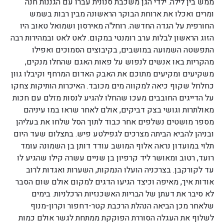
ממש בין לילה. ילדי הגן משכבת סנונית עברו עם הגננות חנה
ומרים ואכלו את ארוחת הבוקר הראשונה מבין רבות בשמש
החורפית על הגדה החדשה. רוחל'ה מאירסון ושמואל טאוב היו
הזוג הראשון לבלות ערב רומנטי במקום. לאט לאט ובמהירות רבה
התפשטה השמועה במושבים, בקיבוצים הסמוכים ואפילו
מהקריות באו אנשים לנפוש על פאות האגם שהחלו מנקים,
משקיעים ומקיעים מתוכם את האבק האדום המרחף וקיבלו גוון
כחלחל שקוף כיאה למקווה מים מכובד. האיכרות הותיקות צחקו
על הדייגים החובבים מעכו שהחלו להגיע לנסות מזלם עם חכות
מאולתרות וגושי בצק דביקים, אולם לאחר שראו במו עיניהם
מספר מושטים נשלפים אחר כבוד לתוך הסל שלחו את בעליהן
ובניהן להביא הביתה מצרכים לגפילטע פיש. בתצלום שעד היום
תלוי במועדון נראה אלוף המושב עודד דותן בן השמונה עומד
רועד, רטוב ומאושר ליד קרפיון בן שניים עשרה קילו שהגיע לו
עד לקורקבן. בצרכניה הועלו הנמקות, השערות ואגדות לרוב
אודות איך, מאיפה וכיצד הגיעו הדגים למקום אולם שום הסבר
לא סיבר את דעתן של הבריות האשכנזיות הרכלניות. בימים
שלאחר מכן הביאה הנהלת הרכבת קטר-דחפור וקרון-מנוף
לשלוף את העגלה הסוררת הפוקקת ממתחת לגשר אולם כמות