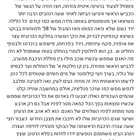
והתחיל לצעוד ברטינה איטית מזרחה, חצו חזרה על הגשר של
הכביש הראשי והגיעו הביתה לאחר שעה רטובים הרבה יותר
משיצאו אך מטומטמים באותה מידה ממש כמו קודם. כל הלילה
ירד גשם שלא נראה כמותו מאז המבול של 58' ולמוחורת בבוקר
כשיצא קונפיטין לבדוק את נזקי הסערה בחלקת הכרובית עצר
את אופניו, פקח עיניותיו, גירד בפדחתו, פישפש בזכרונו ולבסוף
החליט ש…כן, הוא לחלוטין לגמרי בהחלט בטוח שאתמול לא היה
פה האגם שממש עכשיו שכב מולו בין סוללת הרכבת ממערב,
לכביש הראשי ממזרח, בין קו חלקות א' של הנחלות ועד לבסיס
של גולני, בערך חצי קילומטר של מים חומים שטוחים לכל כוון.
לדעתו הראשונית היה זה מחזה נעים לעין, נאה לסביבה ומלבב
לנפש ממש כמו שזכר מגליציה, אולם במחשבה שנייה קלט
שהמים העכורים האלה יצבעו לו באדום את כל הכרוביות שממש
עכשיו נמצאות בסך הכל כמאה מטר לפניו אבל גם רק ארבע
מטר מתחת לפניו השלווים של האגם. הוא לא אהב את הרעיון
ושיער שגם הכרוביות שלו לא חיבבו את מצבן החדש. כעבור חצי
שעה עברה הרכבת הראשונה של הבוקר מנהריה לחיפה ועצרה.
הנהג הביט משתומם ונוסעים ירדו לחזות בפלא הרטוב שצץ