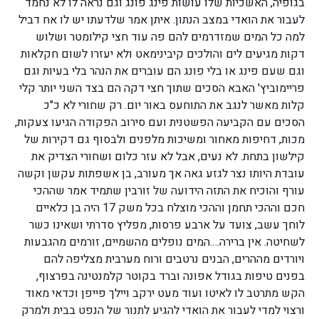
בגופיה, האשכיות שלו עושות פינג פונג וגם נראה לו לא נחמד
לעבור את הואדי במצב הנתון. איתן אמר שלדעתו יש לו אח דביל
למה כל המים שמזדרמים להם פה עוד חצי קילומטר ושלוש
דקות מגיעים לים והולכים קיבינימאט ולא יעזרו לשום חקלאות
וגם שעם פינג או בלי פונג הם עוברים את הנהר בלי בעיות וגם
פריימוביץ' האבא הסכים שתוך חצי דקה הם בצד השני יותר קלי
קלות מאשר לנגב את התוחעס באור יום. רק שחורי לא כ"כ
הסכים עם הקביעה הפשטנית ועם סירוב הפקודה הגיעו צעקות,
מכות, דחיפות מאחור ומשיכות מלפנים ולבסוף גם דקירות של
קילשון בתחת. לא נעים, אבל לא עזר כלום ושחורי הצדיק את
עובדת היותו נצר לגזע גאה אך מעורב, בן אשפתות עקשן וקשה
עורף והוכיח את התזה הידועה של זורבין שתמיד אמר שההכי
חכם וההכי תחמן וההכי מוצלח בכל משק 17 היה בן כלאיים
לוחך עשב, צועד על ארבע פרסות, מפליץ סדרתי ושאינו כשר
לשחיטה. אין ברירה….המים נופלים מהשמיים, זורמים מהגבעות
ויורדים מההרים, הבנים נרטבים ורוח מערבית מצליפה להם
בפנים טיפות בגודל אפונה וברד בקוטר קלמנטינה בפרצוף,
הקש מתרטב לו לאיטו ועוד מעט ירקב ויילך פייפן וכדאי מאוד
ורצוי למדי לעבור את הואדי להגיע לתנור של הנפט בבית ולמרק