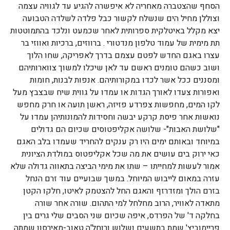
הסחף שהצטברה מאחריה לא איפשרה להגיע עד לגוויה עצמה
וצוללן מחיל הים שנשלח לקשור כבל פלדה לשלדה הטבועה
יצא מקלל באיטלקית ספרותית לאחר שכמעט ונלכד בהתמוטטות
תת מימית של עמוד טלפון מנדטורי . ברווזים, ברכיות ואווזי בר
עצרו באגם החדש לפטם עצמם בדרך לאפריקה, שחו הלוך
ושוב כשהם טומנים ראשם עד לאן שיכלו למשוך צווארותיהם
ומסננים ככל אשר לכדו במקורותיהם. אנפות לבנות, חומות
ואפורות צעדו לאורך הגדות או עמדו על גווית שיח שבצבץ מעל
לקו המים, מחפשות צפרדע פזיזה, ראשן תועה או חרק מחפש
נואשות אחר פיסת קרקע יבשה וחסידות להמונותיהן עמדו על
"שלושת האבות"- שלושה אקליפטוסים שכיום הם גדולים
במיוחד ובאותם ימים היו רק ענקים להחריד שעמדו בלב האגם
כאי ירוק בים עושים את מה שכל אקליפטוס במולדת הציונית
אמור לעשות למחייתו – שתו את מימי הביצה בתאווה גדולה שלא
עזרה במאום לייבוש המיוחל. במשך שבועיים עוד זרם הנחל
בזרם הולך ומזדרזף והאגם החל להצטמק לאיטו, חלקו הקטן
מתאדה לאוויר, הרוב מחלחל למי התהום. שורה אחר שורה
בחלקה ד' של הפרדס, איפה שכיום שני הסבים שלי גרים בין
פריימוביץ' שמת בתשעים ושלוש ורוחל'ה טאוב-מאירסון שמתה