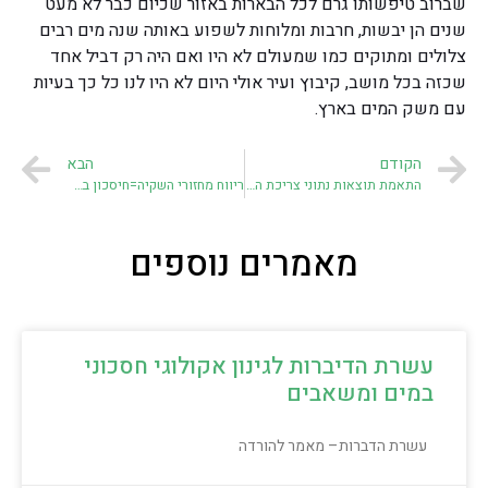
שברוב טיפשותו גרם לכל הבארות באזור שכיום כבר לא מעט
שנים הן יבשות, חרבות ומלוחות לשפוע באותה שנה מים רבים
צלולים ומתוקים כמו שמעולם לא היו ואם היה רק דביל אחד
שכזה בכל מושב, קיבוץ ועיר אולי היום לא היו לנו כל כך בעיות
עם משק המים בארץ.
הקודם
הבא
התאמת תוצאות נתוני צריכת המים מרשימת צמחים מומלצים ב"נקודה ירוקה" לאזורי הארץ
ריווח מחזורי השקיה=חיסכון במים
מאמרים נוספים
עשרת הדיברות לגינון אקולוגי חסכוני
במים ומשאבים
עשרת הדברות– מאמר להורדה