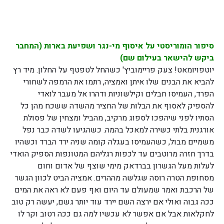
סיפור הומוריסטי על איסוף מי-נגר ושפיעת בארות (המחבר
ביקש להישאר בעילום שם)
יוטפויומאט! צעק פריימוביץ' כשהחל לטפטף על החלון. מיד רץ
להביא את הבנים שלו איתן ואמציה, רתמו את הרמפה לשחורי
הפרד, העמיסו חבלים וקילשוניות ודהרו אל מעבר לואדי
להספיק לאסוף את הבלות של החציר מהשדה ששכח מהן כל
הסתיו לפני שיהפכו לספוג מרקיב, מהביל ומצחין של פסולת
אורגנית בלתי כשירה למאכל בהמה. כשהגיעו לשדה כבר נפל
משמיים מבול, כשהעמיסו בעגלה קומה שניה ירד הברד וכשהיו
בדרך חזרה מרוטבים עד לכפות רגליהם המטונפות הספיק הואדי
לעלות מעל הגשרון בברדאק מימי שוצף של אדום וחום
מסחופת הטרה רוסה שגלשה מההרים. אמציה הביט לכוון הגשר
של הרכבת ואמר שמעולם עד היום ואף פעם לא ראה את המים
ככה גבוה ואולי אם ירצה השם יירד עוד יותר גשם, יעשה רק טוב
לחקלאות אבל אם אפשר לא עכשיו למה גם ככה רטוב וקר לו