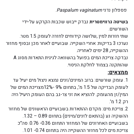
פספלון נדני
Paspalum vaginatum
.
בשיטה גרווימטרית
נבדק ייבוש שכבות הקרקע על-ידי
השורשים.
שתי חזרות למין ,שלושה קידוחים לחזרה לעומק 1.5 מטר.
נערכו 3 בדיקות: אחרי השקייה. שבועיים לאחר מכן ובסוף מחזור
ההשקייה, 28 ימים לאחריה.
נבדקה צריכת המים בפועל בהשוואה לגיגית התאדות מסוג A
שהותקנה בצמוד לחלקת הניסוי.
ממצאים:
1. עומק שורשים: ברוב המינים/זנים נמצא ניצול מים יעיל עד
לעומק הבדיקה של 1.5 מ', בתחום 9% -12%מצריכת המים של
המין/זן מהעומק. להוציא את זני צר-גב בהם העומק היעיל היה
רק 1.2 מ'.
2. צריכת מים: מקדם ההתאדות בשבועיים הראשונים של מחזור
ההשקיה נע (בהתאם לזנים/מינים) בתחום 0.89 – 1.32.
בשבועיים האחרונים של המחזור התחום 0.36- 0.76. סה"כ
צריכת מים לכל מחזור ההשקייה היה בתחום 0.74- 1.01.