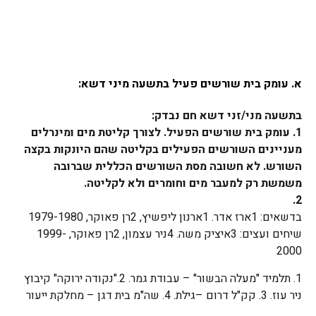
א. עומק בית שורשים פעיל בתשעה מיני דשא:
בתשעה מני/זני דשא חם נבדק:
1. עומק בית שורשים הפעיל. לצורך קליטת מים ומינרלים
מעניינים השורשים הפעילים בקליטה שהם היונקות בקצה
השורש. לא חשובה מסת השורשים הכללית שברובה
משמשת רק למעבר מים וחומרים ולא לקליטה.
2.
בדשאים: 1ארז אדר. 1ארנון ליפשיץ, 2רן פאוקר, 1979-1980
שיחים ועצים: 3איציק משה. 4ניר עצמון, 2רן פאוקר, 1999-
2000
1. תלמיד "מעלה הבשור" – עבודת גמר. 2."נקודה ירוקה" קיבוץ
ניר עוז. 3. קק"ל דרום –גילת. 4. שה"מ בית דגן – מחלקת ייעור