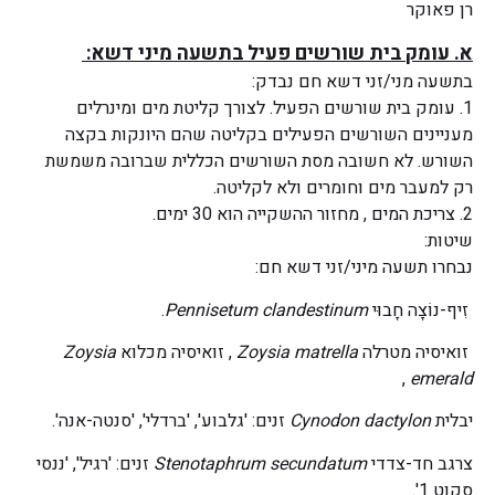
רן פאוקר
א. עומק בית שורשים פעיל בתשעה מיני דשא:
בתשעה מני/זני דשא חם נבדק:
1. עומק בית שורשים הפעיל. לצורך קליטת מים ומינרלים
מעניינים השורשים הפעילים בקליטה שהם היונקות בקצה
השורש. לא חשובה מסת השורשים הכללית שברובה משמשת
רק למעבר מים וחומרים ולא לקליטה.
2. צריכת המים , מחזור ההשקייה הוא 30 ימים.
שיטות:
נבחרו תשעה מיני/זני דשא חם:
זִיף-נוֹצָה חָבוּי
Pennisetum clandestinum
.
זואיסיה מטרלה
Zoysia matrella
, זואיסיה מכלוא
Zoysia
,
emerald
יבלית
Cynodon dactylon
זנים: 'גלבוע', 'ברדלי', 'סנטה-אנה'.
צרגב חד-צדדי
Stenotaphrum secundatum
זנים: 'רגיל', 'ננסי
סקוט 1'.