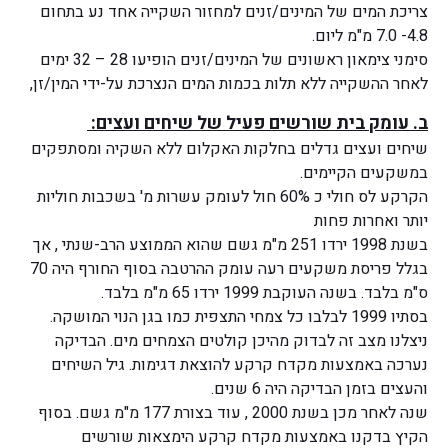
צריכת המים של המינים/זנים למחזור השקייה אחד נע בתחום
4.8- 7.0 מ"מ ליום.
סימני צימאון ראשונים של המינים/זנים הופיעו 28 – 32 ימים
לאחר ההשקייה ללא תלות בכמות המים הנצרכת על-ידי המין/זן,
ב. עומק בית שורשים פעיל של שיחים ועצים:
שיחים ועצים גדלים בחלקות האקלום ללא השקיה ומסתפקים
במשקעים הקיימים.
הקרקע לס חולי כ 60% חול לעומק עשרות מ' בשכבות חוליות
יותר ואחרות פחות
בשנת 1998 ירדו 251 מ"מ גשם שהוא הממוצע הרב-שנתי , אך
בגלל פריסת משקעים רעה עומק ההרטבה בסוף החורף היה 70
ס"מ בלבד. בשנה העוקבת 1999 ירדו 65 מ"מ בלבד.
בסתיו 1999 לבלבו כל צמחי התצפית כמו בגן הנוי המושקה.
ניצלנו מצב זה לבדוק מהיכן קולטים הצמחים מים. הבדיקה
נערכה באמצעות מקדח קרקע להוצאת דגימות. גיל השיחים
והעצים בזמן הבדיקה היה 6 שנים.
שנה לאחר מכן בשנת 2000 , עוד בצורת 177 מ"מ גשם. בסוף
הקיץ בדקנו באמצעות מקדח קרקע הימצאות שורשים