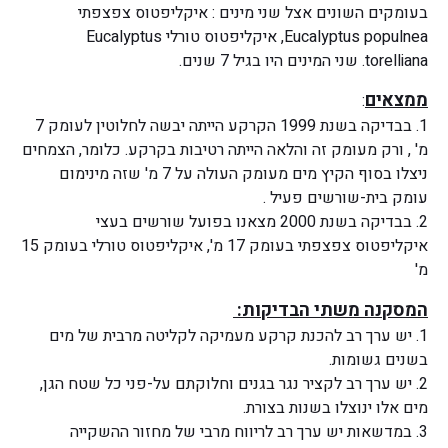
בעומקים השונים אצל שני מינים : איקליפטוס צפצפתי
Eucalyptus populnea, איקליפטוס טורלי Eucalyptus
torelliana. שני המינים היו בגיל 7 שנים.
ממצאים
:
1. בבדיקה בשנת 1999 הקרקע הייתה יבשה לחלוטין לעומק 7
מ' , ורק מעומק זה והלאה הייתה רטיבות בקרקע. כלומר, הצמחים
ניצלו בסוף הקיץ מים מעומק העולה על 7 מ' שזה מינימום
עומק בית-שורשים פעיל .
2. בבדיקה בשנת 2000 מצאנו בפועל שורשים בעצי
איקליפטוס צפצפתי בעומק 17 מ', איקליפטוס טורלי בעומק 15
מ'
המסקנה משתי הבדיקות:
1. יש ערך רב להכנת קרקע מעמיקה לקליטה מרבית של מים
בשנים גשומות.
2. יש ערך רב לקציר נגר בגנים וחלוקתם על-פני כל שטח הגן,
מים אלו ינוצלו בשנות בצורת.
3. במדשאות יש ערך רב לריווח מרבי של מחזור ההשקייה